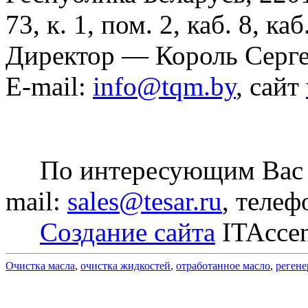
73, к. 1, пом. 2, каб. 8, ка
Директор — Король Серг
E-mail:
info@tqm.by
, сайт
По интересующим Вас в
mail:
sales@tesar.ru
, телеф
Создание сайта
ITAcce
Очистка масла
,
очистка жидкостей
,
отработанное масло
,
регене